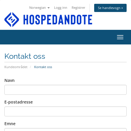
Norwegian
Logg inn
Registrer
Se handlevogn »
Bytt 
Kontakt oss
Kundeområdet
Kontakt oss
Navn
E-postadresse
Emne