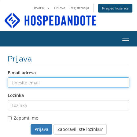
Hrvatski
Prijava
Registtracija
Pregled košarice
Preba
Prijava
E-mail adresa
Lozinka
Zapamti me
Zaboravili ste lozinku?