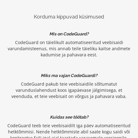
Korduma kippuvad küsimused
Mis on CodeGuard?
CodeGuard on täielikult automatiseeritud veebisaidi
varundamisteenus, mis annab teile täieliku kaitse andmete
kadumise ja pahavara eest.
Miks ma vajan CodeGuardi?
CodeGuard pakub teie veebisaidile sõltumatut
varunduslahendust koos igapäevase jälgimisega, et
veenduda, et teie veebisait on võrgus ja pahavara vaba.
Kuidas see töötab?
CodeGuard teeb teie veebisaidilt iga päev automatiseeritud
hetktõmmisi. Nende hetktõmmiste abil saate kogu saidi või
konkreetse faili igal ajal taastada varasemale versioonile.