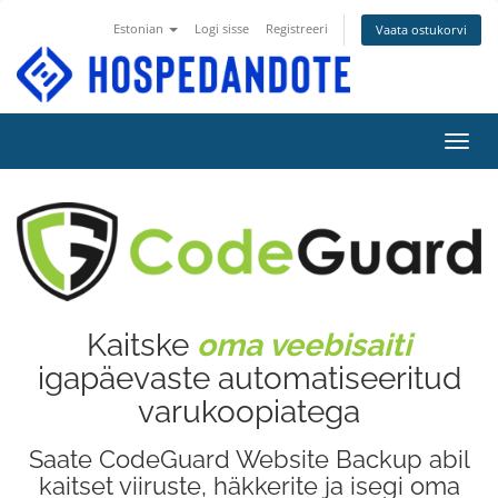
Estonian
Logi sisse
Registreeri
Vaata ostukorvi
Lülit
Kaitske
oma veebisaiti
igapäevaste automatiseeritud
varukoopiatega
Saate CodeGuard Website Backup abil
kaitset viiruste, häkkerite ja isegi oma