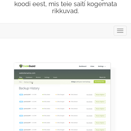
koodi eest, mis teie saiti kogemata
rikkuvad.
Lülit