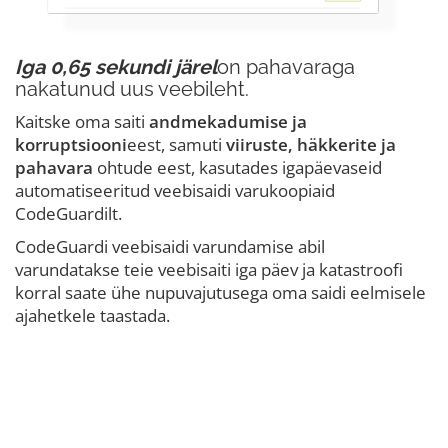
Iga 0,65 sekundi järel
on pahavaraga
nakatunud uus veebileht.
Kaitske oma saiti
andmekadumise ja
korruptsiooni
eest, samuti
viiruste, häkkerite ja
pahavara
ohtude eest, kasutades igapäevaseid
automatiseeritud veebisaidi varukoopiaid
CodeGuardilt.
CodeGuardi veebisaidi varundamise abil
varundatakse teie veebisaiti iga päev ja katastroofi
korral saate ühe nupuvajutusega oma saidi eelmisele
ajahetkele taastada.