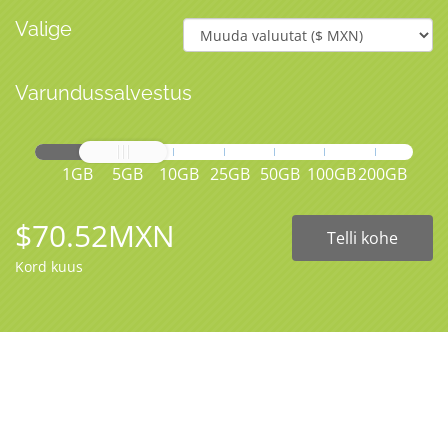
Valige
Varundussalvestus
1GB
5GB
10GB
25GB
50GB
100GB
200GB
$70.52MXN
Telli kohe
Kord kuus