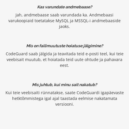
Kas varundate andmebaase?
Jah, andmebaase saab varundada ka. Andmebaasi
varukoopiaid toetatakse MySQL ja MSSQL-i andmebaaside
jaoks.
Mis on failimuutuste hoiatuse jälgimine?
CodeGuard saab jälgida ja teavitada teid e-posti teel, kui teie
veebisait muutub, et hoiatada teid uute ohtude ja pahavara
eest.
Mis juhtub, kui minu sait nakatub?
Kui teie veebisaiti rünnatakse, saate CodeGuardi igapäevaste
hetktõmmistega igal ajal taastada eelmise nakatamata
versiooni.