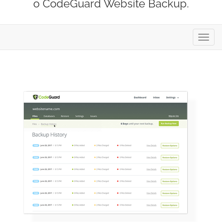
o CodeGuard Website Backup.
Alter