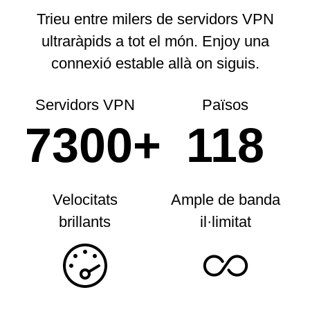
Trieu entre milers de servidors VPN
ultraràpids a tot el món.
Enjoy una
connexió estable allà on siguis.
Servidors VPN
Països
7300+
118
Velocitats
Ample de banda
brillants
il·limitat