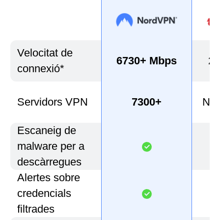
Velocitat de
6730+ Mbps
22
connexió*
Servidors VPN
7300+
No 
Escaneig de
malware per a
descàrregues
Alertes sobre
credencials
filtrades