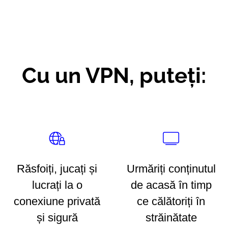
Cu un VPN, puteți:
Răsfoiți, jucați și
Urmăriți conținutul
lucrați la o
de acasă în timp
conexiune privată
ce călătoriți în
și sigură
străinătate