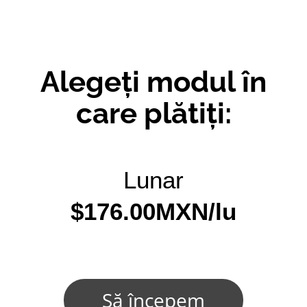
Alegeți modul în
care plătiți:
Lunar
$176.00MXN/lu
Să începem