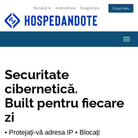
Română
Autentificare
Înregistrare
Coșul meu
Navig
Securitate
cibernetică.
Built pentru fiecare
zi
• Protejați-vă adresa IP
• Blocați