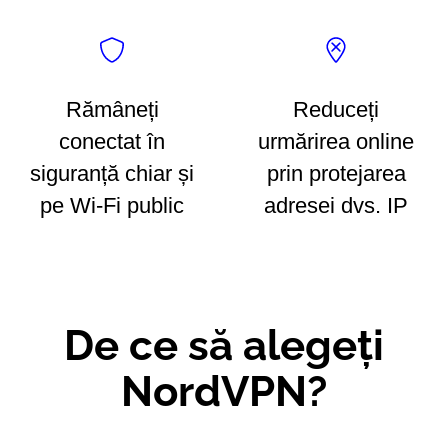
Rămâneți
Reduceți
conectat în
urmărirea online
siguranță chiar și
prin protejarea
pe Wi-Fi public
adresei dvs. IP
De ce să alegeți
NordVPN?