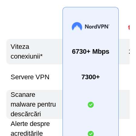
Viteza
6730+ Mbps
22
conexiunii*
Servere VPN
7300+
Scanare
malware pentru
descărcări
Alerte despre
acreditările