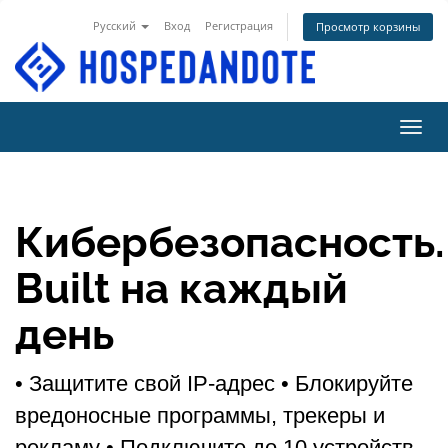
Русский
Вход
Регистрация
Просмотр корзины
Пере
Кибербезопасность.
Built на каждый
день
• Защитите свой IP-адрес
• Блокируйте
вредоносные программы, трекеры и
рекламу
• Подключите до 10 устройств