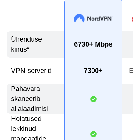
Ühenduse
6730+ Mbps
22
kiirus*
VPN-serverid
7300+
Ei 
Pahavara
skaneerib
allalaadimisi
Hoiatused
lekkinud
mandaatide