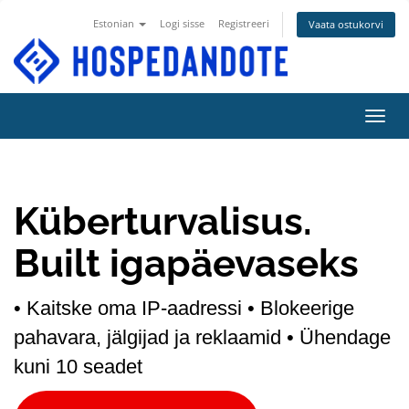
Estonian
Logi sisse
Registreeri
Vaata ostukorvi
Lülit
Küberturvalisus.
Built igapäevaseks
• Kaitske oma IP-aadressi
• Blokeerige
pahavara, jälgijad ja reklaamid
• Ühendage
kuni 10 seadet