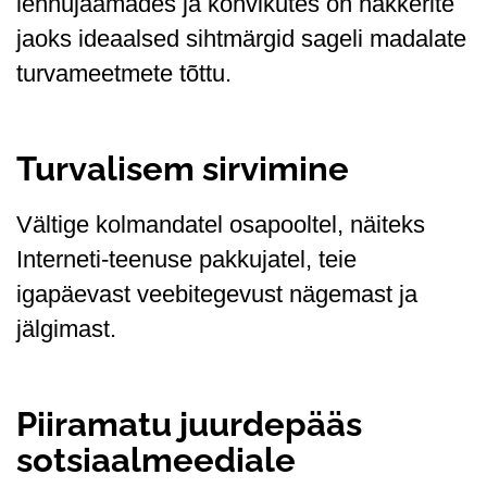
lennujaamades ja kohvikutes on häkkerite
jaoks ideaalsed sihtmärgid sageli madalate
turvameetmete tõttu.
Turvalisem sirvimine
Vältige kolmandatel osapooltel, näiteks
Interneti-teenuse pakkujatel, teie
igapäevast veebitegevust nägemast ja
jälgimast.
Piiramatu juurdepääs
sotsiaalmeediale