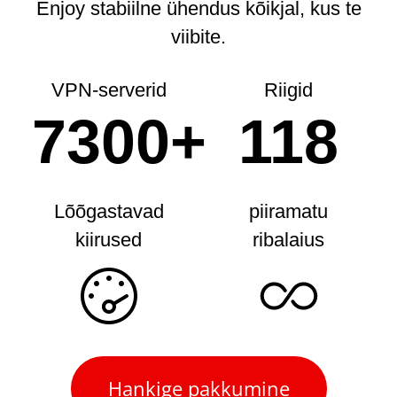
Enjoy stabiilne ühendus kõikjal, kus te
viibite.
VPN-serverid
Riigid
7300+
118
Lõõgastavad
piiramatu
kiirused
ribalaius
Hankige pakkumine