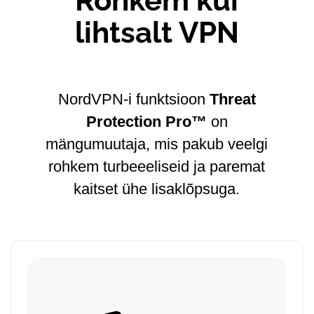
Rohkem kui
lihtsalt VPN
NordVPN-i funktsioon
Threat
Protection Pro™
on
mängumuutaja, mis pakub veelgi
rohkem turbeeeliseid ja paremat
kaitset ühe lisaklõpsuga.